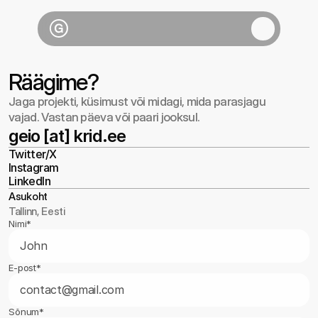
Räägime?
Jaga projekti, küsimust või midagi, mida parasjagu
vajad. Vastan päeva või paari jooksul.
geio [at] krid.ee
Twitter/X
geio [at] krid.ee
Instagram
Twitter/X
LinkedIn
Instagram
LinkedIn
Asukoht
Tallinn, Eesti
Nimi*
E-post*
Sõnum*